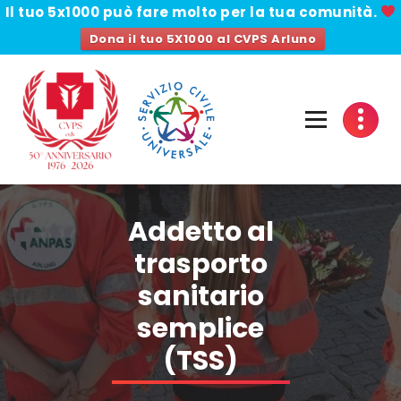
Il tuo 5x1000
può fare molto per la tua comunità.
Dona il tuo 5X1000 al CVPS Arluno
Vai
al
contenuto
Addetto al
trasporto
sanitario
semplice
(TSS)