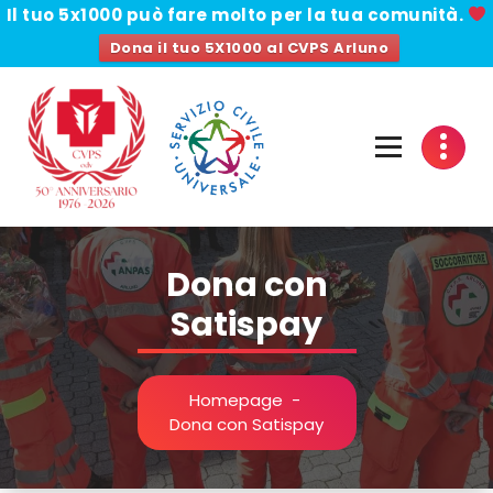
Il tuo 5x1000
può fare molto per la tua comunità.
Dona il tuo 5X1000 al CVPS Arluno
Vai
al
contenuto
Dona con
Satispay
Homepage
-
Dona con Satispay