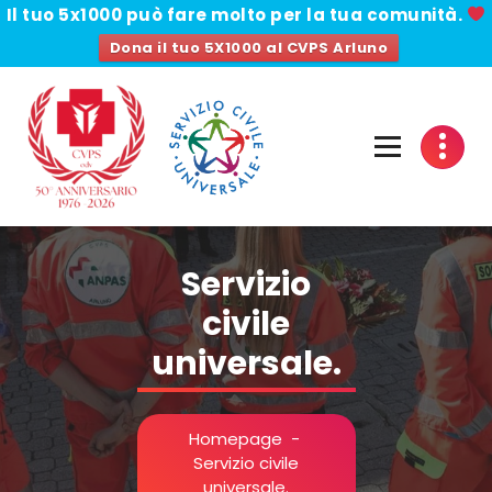
Il tuo 5x1000
può fare molto per la tua comunità.
Dona il tuo 5X1000 al CVPS Arluno
Vai
al
contenuto
Servizio
civile
universale.
Homepage
-
Servizio civile
universale.